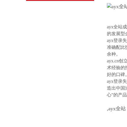
ayx全
的发展型
ayx登
准确配比
余种。
ayx.
术经验的
好的口碑
ayx登
造出中国
心”的产
,ayx全站