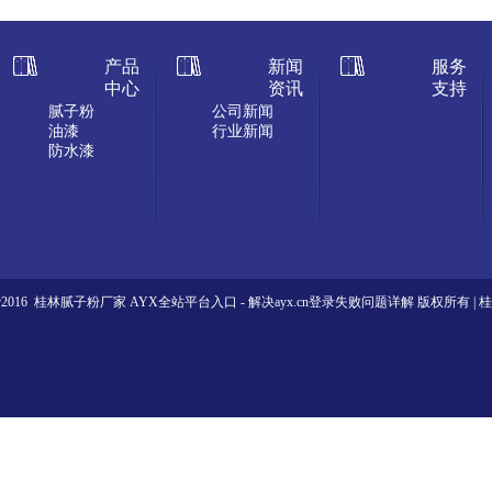
产品
新闻
服务
中心
资讯
支持
腻子粉
公司新闻
油漆
行业新闻
防水漆
ht@2016 桂林腻子粉厂家
AYX全站平台入口 - 解决ayx.cn登录失败问题详解
版权所有 |
桂
林腻子粉 湖南腻子粉 广东腻子粉 贵州腻子粉
网站地图