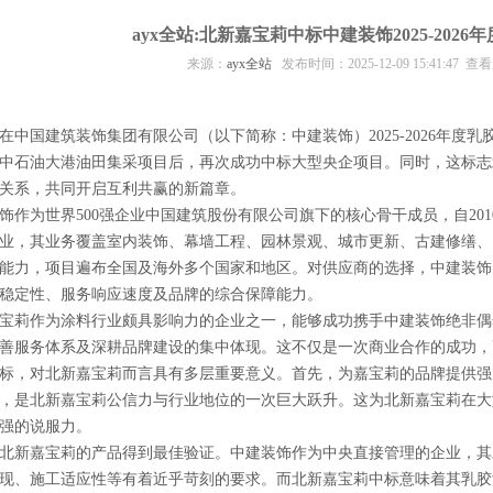
ayx全站:北新嘉宝莉中标中建装饰2025-202
来源：
ayx全站
发布时间：2025-12-09 15:41:47 
国建筑装饰集团有限公司（以下简称：中建装饰）2025-2026年度
中石油大港油田集采项目后，再次成功中标大型央企项目。同时，这标志
关系，共同开启互利共赢的新篇章。
为世界500强企业中国建筑股份有限公司旗下的核心骨干成员，自201
业，其业务覆盖室内装饰、幕墙工程、园林景观、城市更新、古建修缮、
能力，项目遍布全国及海外多个国家和地区。对供应商的选择，中建装饰
稳定性、服务响应速度及品牌的综合保障能力。
莉作为涂料行业颇具影响力的企业之一，能够成功携手中建装饰绝非偶
善服务体系及深耕品牌建设的集中体现。这不仅是一次商业合作的成功，
，对北新嘉宝莉而言具有多层重要意义。首先，为嘉宝莉的品牌提供强
，是北新嘉宝莉公信力与行业地位的一次巨大跃升。这为北新嘉宝莉在大
强的说服力。
新嘉宝莉的产品得到最佳验证。中建装饰作为中央直接管理的企业，其对
现、施工适应性等有着近乎苛刻的要求。而北新嘉宝莉中标意味着其乳胶