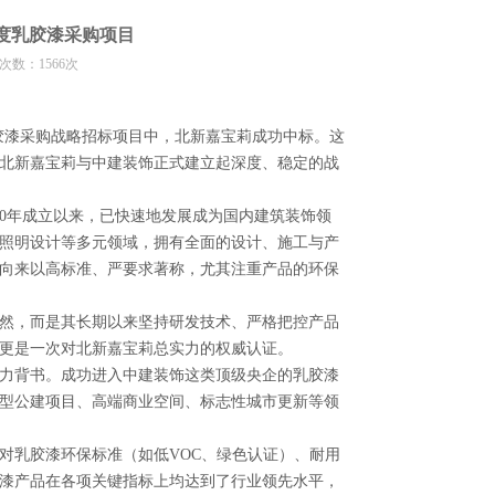
6年度乳胶漆采购项目
查看次数：1566次
乳胶漆采购战略招标项目中，北新嘉宝莉成功中标。这
北新嘉宝莉与中建装饰正式建立起深度、稳定的战
0年成立以来，已快速地发展成为国内建筑装饰领
照明设计等多元领域，拥有全面的设计、施工与产
向来以高标准、严要求著称，尤其注重产品的环保
然，而是其长期以来坚持研发技术、严格把控产品
更是一次对北新嘉宝莉总实力的权威认证。
力背书。成功进入中建装饰这类顶级央企的乳胶漆
型公建项目、高端商业空间、标志性城市更新等领
乳胶漆环保标准（如低VOC、绿色认证）、耐用
漆产品在各项关键指标上均达到了行业领先水平，