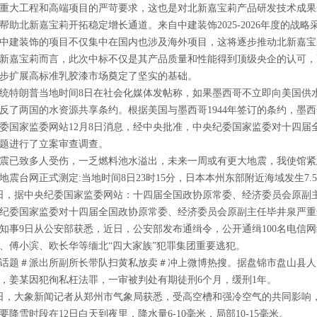
重大工程和高端项目的严苛要求，这也是对北新嘉宝莉产品研发技术成果
北新嘉宝莉开拓稳定增长通道。来自中建装饰2025-2026年度的战
中建装饰的项目不仅集中在国内也涉及海外项目，这将逐步推动北新嘉宝
嘉宝莉而言，此次中标不仅是其产品质量和性能得到顶级央企的认可，
步扩展高标准乳胶漆市场奠定了坚实的基础。
特朗普当地时间8日在社会化媒体发帖称，如果墨西哥不立即向美国供水
反了两国的水资源共享条约。根据美国与墨西哥1944年签订的条约，墨西
家监委网站12月8日消息，经中央批准，中央纪委国家监委对十四届
题进行了立案审查调查。
已致多人受伤，一乏燃料池水溢出，未来一周或有更大地震，我使馆紧
台网正式测定:当地时间8日23时15分，日本本州东部附近海域发生7.5
，据中央纪委国家监委网站：十四届全国政协原常委、经济委员会原副
纪委国家监委对十四届全国政协原常委、经济委员会原副主任毕井泉严重
9日从公安部获悉，近日，公安部发布通缉令，公开通缉100名电信网
、傅小滨、欧长华等缅北“四大家族”犯罪集团重要逃犯。
题＃派出所副所长带队扫黄私放卖＃冲上微博热搜。据盘锦市盘山县人
，姜某因犯徇私枉法罪，一审被判处有期徒刑6个月，缓刑1年。
，大象新闻记者从郑州市气象局获悉，受高空槽和强冷空气的共同影响，预
要降雪时段在12日白天到夜里，降水量6-10毫米，局部10-15毫米。