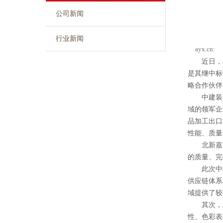
公司新闻
行业新闻
ayx.cn:
近日，在中
是其继中标
略合作伙伴
中建装饰作
域的领军企
品加工出口
性能、质量
北新嘉宝
的质量、完
此次中标
供应链体系
域提供了较
其次，北
性、色彩表