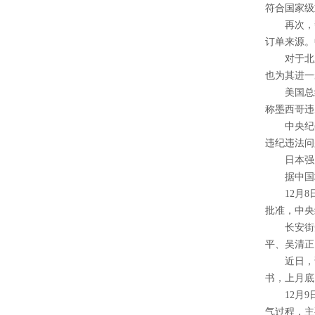
符合国家级
再次，帮助
订单来源。
对于北新
也为其进一
美国总统
称墨西哥违
中央纪委国
违纪违法问
日本强震
据中国地震
12月8日
批准，中央
长安街知事
平、吴清正
近日，话
书，上月底
12月9日
气过程，主