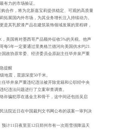
最有力的市场验证。
略采购合作，将为北新嘉宝莉提供稳定、可观的高质量
莉拓展国内外市场，为其业务增长注入持续动力。
更是其乳胶漆产品在建筑装饰领域发展的里程碑，
，美国将对墨西哥产品额外征收5%的关税。他声
哥每5年一定要通过里奥格兰德河向美国供水约21.
全国政协原常委、经济委员会原副主任毕井泉严重
急提醒
级地震，震源深度50千米。
主任毕井泉严重违纪违法被开除党籍和公职经中央
违纪违法问题进行了立案审查调查。
络诈骗犯罪在逃金主和骨干，这中间还包括吴启
民法院近日在中国裁判文书网公布的该案一审判决
计11日夜里至12日郑州市有一次雨雪强降温天