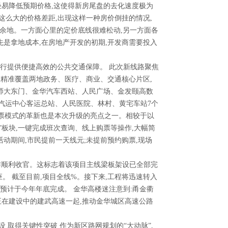
轻易降低预期价格,这使得新房尾盘的去化速度极为
这么大的价格差距,出现这样一种房价倒挂的情况,
的余地。一方面心里的定价底线很难松动,另一方面各
先是拿地成本,在房地产开发的初期,开发商需要投入
行提供便捷高效的公共交通保障。 此次新线路聚焦
,精准覆盖两地政务、医疗、商业、交通核心片区,
浙师大东门、金华汽车西站、人民广场、金发颐高数
汽运中心客运总站、人民医院、林村、黄宅车站7个
购票模式的革新也是本次升级的亮点之一。相较于以
”板块,一键完成班次查询、线上购票等操作,大幅简
动期间,市民提前一天线元;未提前预约购票,现场
作顺利收官。这标志着该项目主线梁板架设已全部完
线座。 截至目前,项目全线%。接下来,工程将迅速转入
预计于今年年底完成。 金华高楼迷注意到:甬金衢
正在建设中的建武高速一起,推动金华城区高速公路
取得关键性突破 作为新区路网规划的“大动脉”,