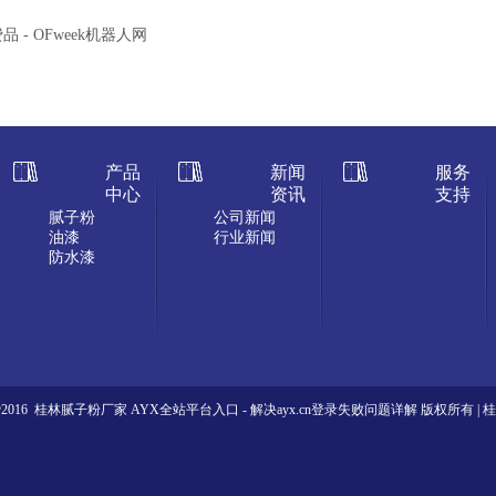
品 - OFweek机器人网
产品
新闻
服务
中心
资讯
支持
腻子粉
公司新闻
油漆
行业新闻
防水漆
ht@2016 桂林腻子粉厂家
AYX全站平台入口 - 解决ayx.cn登录失败问题详解
版权所有 |
桂
林腻子粉 湖南腻子粉 广东腻子粉 贵州腻子粉
网站地图