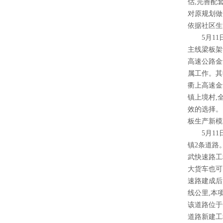
估,完善配
对原规划做
依据社区生
5月11日
主线梁板架
高速公路金
属工作。其
衢上高速金
镇上境村,
效的选择。
板生产新模
5月11日
镇2条道路
武快速路工
大货车也可
速路建成后
线公里,本
该道路位于
道路新建工