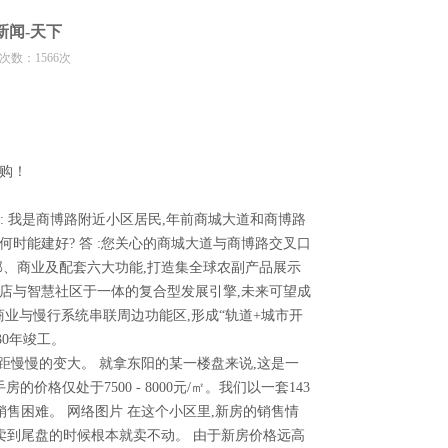
新闻-天下
查看次数：1566次
购！
 我是商博路附近小区居民,年前商城大道和商博路
时能建好? 答 :您关心的商城大道与商博路交叉口
部、商业及配套六大功能,打造集全球农副产品展示
店与智慧社区于一体的复合型发展引擎,未来可望成
商业与慢行系统串联周边功能区,形成“轨道+城市开
30年竣工。
慢慢的变大。 就拿东阳的某一楼盘来说,这是一
价格仅处于7500 - 8000元/㎡。我们以一套143
销售困难。 网络图片 在这个小区里,新房的销售情
卖到尾盘的时候根本就卖不动。 由于新房价格远高