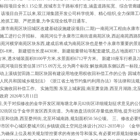
标段项目全长1.15公里,按城市主干路标准打造,涵盖道路拓宽、综合管
。 该项目自开工以来,双江湖集团开发公司科学统筹、精心组织,全力保障
,抢抓工期、严把质量,力争实现全线早日通车。
市南苑区块旧城区改建基础设施建设项目(二期)一南苑河工程由永康市发展
施工进行公开招标。 南苑河位于永康市江南街道南苑区块,西起南苑西路阳
南苑河横穿南苑区块东西,建成后将成为南苑区块也是整个永康市重要的景
3米,宽6-8米。 新建驳坎长度4430米。新建能量驿站等配套建筑,总占地面积71
平方米,透水铺装面积8100平方米,水景面积6712平方米。 新建10座车行桥及2
南苑河项目投资估算19715.09万元,分为两个标段:解放南路东侧以西一标
溪镇贺田路二期区块国有建设用地使用权收回补偿工作的公告 因城市
人民共和国城乡规划法》《浙江省土地节约集约利用办法》等法律和法规
实施收回补偿工作。 实施范围:东至上城家园;南至萧皇路;西至月湖路;北
府 2026年5月11日
,关于对拟修改的金华开发区湖海塘北单元02街区详细规划征求意见的公
02街区位于金华开发区西关街道。为有效盘活街区存量低效用地,提升社区
南至和信路,西至婺州街,北至环城南路,规划面积50.56公顷。 三、修改必
市区中心城区婺城片区(乡镇级)国土空间总体设计(2021-2035年)》《金华
,为确保上位及相关规划管控要求的有效传导和落实,有必要对原规划做修改