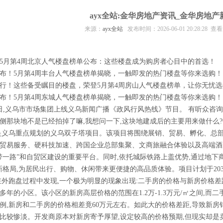
ayx全站:金华房地产资讯_金华房地产
来源：
ayx全站
发布时间：2026-06-01 20:28:28 
月第4周北京人气楼盘榜单公布：这些楼盘成为购房者心目中的首选！
！5月第4周丰台人气楼盘榜单揭晓，一触即发的热门楼盘等你来选购！
！这些备受瞩目的楼盘，荣登5月第4周房山人气楼盘榜单，让你无忧选
！5月第4周东城人气楼盘榜单揭晓，一触即发的热门楼盘等你来选购！
,义乌市市场集团上线义乌新闻广播《政风行风热线》节目。 有听众咨询:
侧那块地不是已经拍掉了嘛,我想问一下,这块地建成后的主要用来做什么?何
是义乌重点规划的义乌双子塔项目。该项目将围绕展销、贸易、孵化、总
贸易服务、硬科技加速、跨国企业总部集聚、文商旅融合体验以及高端酒
带一路”和自贸区建设的重要平台。同时,依托城际铁路上盖优势,通过地下
新格局,为居民出行、购物、休闲带来更便捷的高品质体验。项目计划于20
跑盘过程中发现,一个极为明显的现象出现:二手房的价格与新房价格差距
年的小区。该小区的新房高层价格的范围在1.2万-1.3万元/㎡之间,而二手房的
例,新房和二手房的价格相差竟60万元左右。如此大的价格差距,导致新房
比较惨淡。开发商原本对新房寄予厚望,设定较高的价格预期,但现实却是