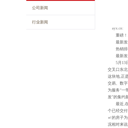
公司新闻
行业新闻
ayx.cn:
重磅！5
最新发布
热销排行
最新发布
5月13日
交叉口东北
这块地,正
交易、数字
为服务“一
发”的集约
最近,在外
个已经交付多
㎡的房子为
况相对来说