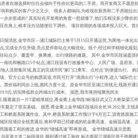
购房者在做选择时往往会倾向于性价比更高的二手房。而开发商又不愿意
咨询和购买的客户少之又少。 很多人都纳闷,为啥现在新房和二手房能拉出
一步步形成的? 其实站在开发商的角度一想就懂了,他们压根没多少降价
压在身上,根本没办法随便往下调价。 项目前期的各项成本投入巨大。首
消息,金华市区—浦江城际巴士将于5月15日开通运营,为两地一体化出
点,完成全方位升级,亮点是停靠站点大幅优化。线个,经过科学精细化规划
往站点少、覆盖窄、换乘难、出行绕路的难题。 其中,金华市区段涵盖
一南街和畅路口5个站点;浦江段设有行政服务中心、人民广场、县府东、
两地人流密集区域,真正的完成市民“家门口乘车、点对点”的便捷出行。 
场、官方公众号的购票渠道,市民可打开“滴滴出行”小程序,进入“城际巴士
。票价福利同步上线,惠民力度十足。原金华市区至浦江班线元,线路开通活
19.9元,切实降低群众跨城出行成本。 据悉,我市将持续聚焦民生
,随着最后一片T梁精准就位,甬金衢上金华段3标项目武义江大桥架梁工
通车奠定了坚实基础。 据悉:甬金衢上金华城区段项目全长38.26公里,主
工和桥面系附属作业。其中,桥面系附属工作预计于6月完工,沥青路面施工
城区段项目全线贯通后,将和早前已经建成的杭金衢高速、金丽温高速、
而随着工程的推进,金华的“绕城高速”即将形成。 金华绕城高速示意图
富港大道二标段项目 顺利通过竣工验收 标志着双江湖新区骨干路网建设 