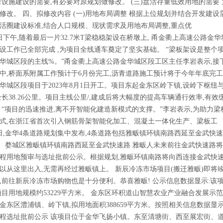
套设施建设的需要,有必要对原规划做修改。 (三)盘活存量低效用地的需要
修改。 四、拟修改内容 (一)用地布局调整 根据上位规划并结合开发建设
活圈建设标准,结合人口规模、现状需求及用地布局调整,重点优
下午,随着最后一片32.7米T梁稳稳架设在桥墩上, 甬金衢上高速公路金
设工作已全部完成 ,为项目全线通车奠定了坚实基础。 “梁板架设是整个
华城区段的主线%。”甬金衢上高速公路金华城区段工区主任李岩表示,接
中,桥面系附属工作预计于6月份完工,沥青道路施工预计将于今年年底完工
华城区段项目于2023年8月1日开工。项目东起金东区岭下镇,设岭下枢
全长38.26公里。项目主线公里/,建成后将大幅度的提高车辆通行效率,有
 “项目的迅速推进,离不开智能化建造新模式的支撑。”李岩表示,为助力梁
式,在浙江省首次引入钢筋骨架智能化加工、混凝土一体化生产、梁板工
,金华4条道路规划集中发布,4条道路包括雅畈镇环镇南路西延至金武快
。 婺城区雅畈镇环镇南路西延至金武快速路 雅畈人未来前往金武快速路将十
程用地预审与选址批前公示。根据规划,雅畈环镇南路将向西连接金武快速
以从这里出入,无需再经过雅畈镇上。 新辰冷冻市场项目(搬迁雅畈)即将
,前往新辰冷冻市场购物也是十分便利。恭喜雅畈! 公示信息数据显示:该
项目用地规模约53229平方米。 金东区环积道山智慧农业产业融合发展示
金东区澧浦镇、岭下镇,拟用地面积388659平方米。按照相关信息数据显
程选址批前公示 该项目位于金华飞扬小镇。东至清塘街、西至展宏街、道路长