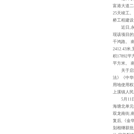
富港大道二
25天竣工
桥工程建设
近日,永康
现该项目的
千鸿路。 
2412.4
积17892
平方米。 
关于启动上
法》《中华
用地使用权
上溪镇人民政
5月11日
海塘北单元
双龙南街,
复后,《金华
划相继获批