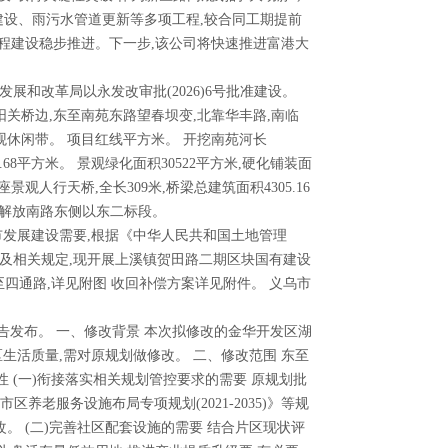
廊建设、雨污水管道更新等多项工程,较合同工期提前
工程建设稳步推进。下一步,该公司将快速推进富港大
和改革局以永发改审批(2026)6号批准建设。
关桥边,东至南苑东路望春坝变,北靠华丰路,南临
观休闲带。 项目红线平方米。 开挖南苑河长
3.68平方米。 景观绿化面积30522平方米,硬化铺装面
座景观人行天桥,全长309米,桥梁总建筑面积4305.16
段,解放南路东侧以东二标段。
发展建设需要,根据《中华人民共和国土地管理
及相关规定,现开展上溪镇贺田路二期区块国有建设
至四通路,详见附图 收回补偿方案详见附件。 义乌市
告发布。 一、修改背景 本次拟修改的金华开发区湖
生活质量,需对原规划做修改。 二、修改范围 东至
要性 (一)衔接落实相关规划管控要求的需要 原规划批
市区养老服务设施布局专项规划(2021-2035)》等规
。 (二)完善社区配套设施的需要 结合片区现状评