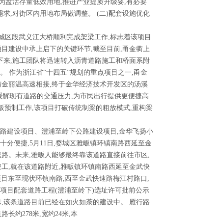
 为盘活存量低效用地,推进产业提质升级要,有必要
需求,对街区内用地布局做调整。 (二)配套设施优化
华城区段武义江大桥顺利完成架梁工作,标志着该项目
项目建设中承上启下的关键环节,截至目前,甬金衢上
下来,施工团队将迅速转入沥青道路施工和桥面系附
。 作为浙江省“十四五”规划的重点项目之一,甬金
纽与金丽温高速相接,终于金华经济技术开发区的汤溪
效缓解现有道路的交通压力,为市民出行提供更便捷高
板预制工作,该项目打破传统制梁的粗放模式,重构梁
速路建设项目、澧浦至岭下公路建设项目,金华飞扬小
分便捷,5月11日,婺城区雅畈镇环镇南路西延至金
路。未来,雅畈人能够最终靠该道路直接前往市区,
竣工,就在该道路附近,雅畈镇环镇南路西延至金武快
项目东至现状环镇南路,西至金武快速路梅江村路口,
范项目配套道路工程(澧浦至岭下)选址许可批前公示
示,该条道路目前已经在如火如荼的建设中。 雁行路
约278米,宽约24米,本